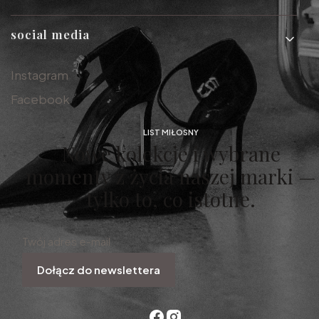
social media
Instagram
Facebook
LIST MIŁOSNY
Nowe kolekcje i wybrane
momenty z życia naszej marki —
tylko to, co istotne.
Twój adres e-mail
Dołącz do newslettera