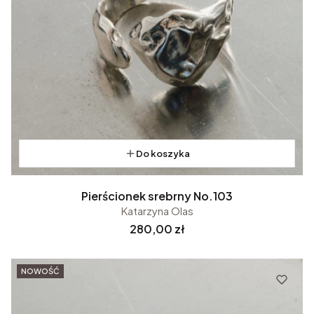
Do koszyka
Pierścionek srebrny No.103
Katarzyna Olas
Cena
280,00 zł
NOWOŚĆ