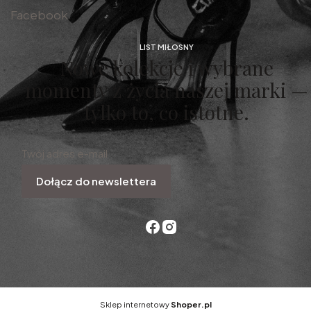
Facebook
LIST MIŁOSNY
Nowe kolekcje i wybrane
momenty z życia naszej marki —
tylko to, co istotne.
Twój adres e-mail
Dołącz do newslettera
Sklep internetowy
Shoper.pl