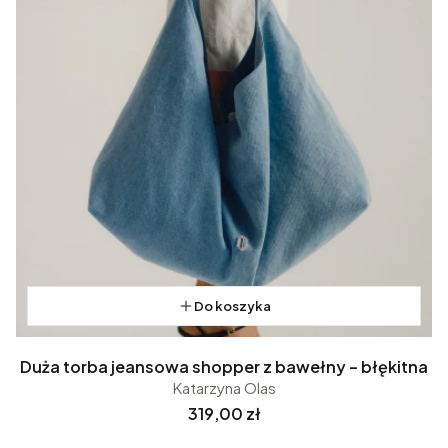
Do koszyka
Duża torba jeansowa shopper z bawełny – błękitna
Katarzyna Olas
Cena
319,00 zł