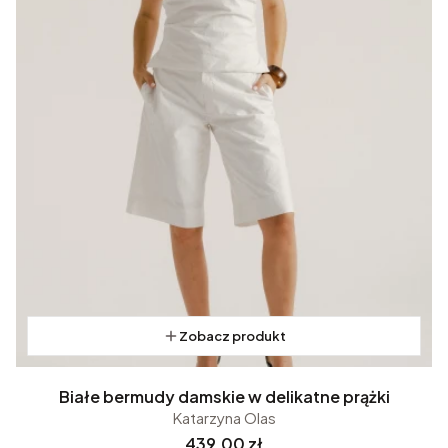
Zobacz produkt
Białe bermudy damskie w delikatne prążki
Katarzyna Olas
Cena
439,00 zł