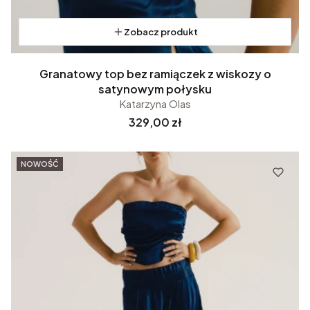
Zobacz produkt
Granatowy top bez ramiączek z wiskozy o
satynowym połysku
Katarzyna Olas
Cena
329,00 zł
NOWOŚĆ