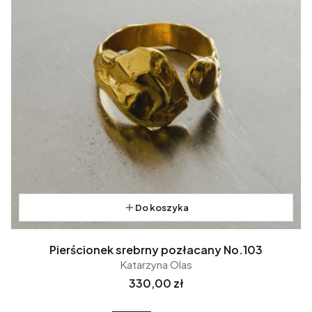
Do koszyka
Pierścionek srebrny pozłacany No.103
Katarzyna Olas
Cena
330,00 zł