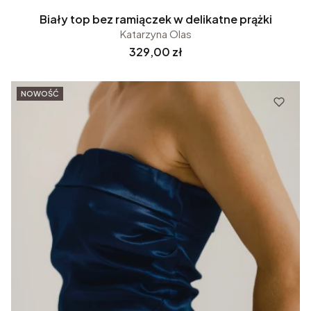
Biały top bez ramiączek w delikatne prążki
Katarzyna Olas
Cena
329,00 zł
NOWOŚĆ