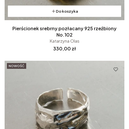
Do koszyka
Pierścionek srebrny pozłacany 925 rzeźbiony
No.102
Katarzyna Olas
Cena
330,00 zł
NOWOŚĆ