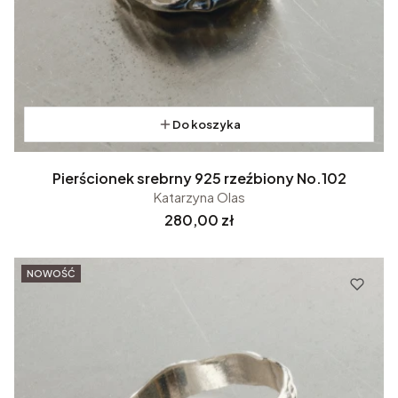
Do koszyka
Pierścionek srebrny 925 rzeźbiony No.102
Katarzyna Olas
Cena
280,00 zł
NOWOŚĆ