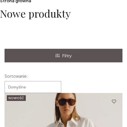
Strona główna
Nowe produkty
Filtry
Lista produktów
Sortowanie:
Domyślne
NOWOŚĆ