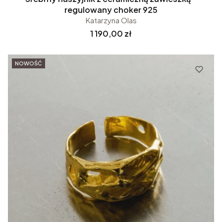
regulowany choker 925
Katarzyna Olas
Cena
1 190,00 zł
NOWOŚĆ