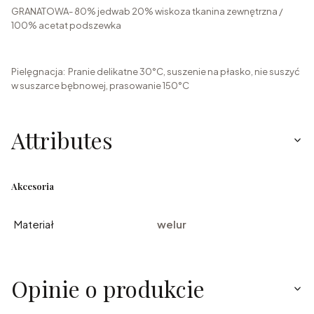
GRANATOWA- 80% jedwab 20% wiskoza tkanina zewnętrzna /
100% acetat podszewka
Pielęgnacja: Pranie delikatne 30°C, suszenie na płasko, nie suszyć
w suszarce bębnowej, prasowanie 150°C
Attributes
Akcesoria
Materiał
welur
Opinie o produkcie