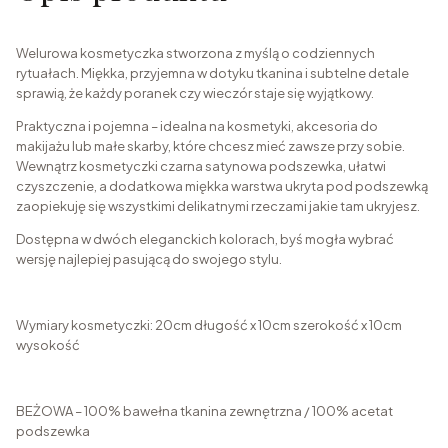
Welurowa kosmetyczka stworzona z myślą o codziennych
rytuałach. Miękka, przyjemna w dotyku tkanina i subtelne detale
sprawią, że każdy poranek czy wieczór staje się wyjątkowy.
Praktyczna i pojemna – idealna na kosmetyki, akcesoria do
makijażu lub małe skarby, które chcesz mieć zawsze przy sobie.
Wewnątrz kosmetyczki czarna satynowa podszewka, ułatwi
czyszczenie, a dodatkowa miękka warstwa ukryta pod podszewką
zaopiekuję się wszystkimi delikatnymi rzeczami jakie tam ukryjesz.
Dostępna w dwóch eleganckich kolorach, byś mogła wybrać
wersję najlepiej pasującą do swojego stylu.
Wymiary kosmetyczki: 20cm długość x 10cm szerokość x 10cm
wysokość
BEŻOWA – 100% bawełna tkanina zewnętrzna / 100% acetat
podszewka