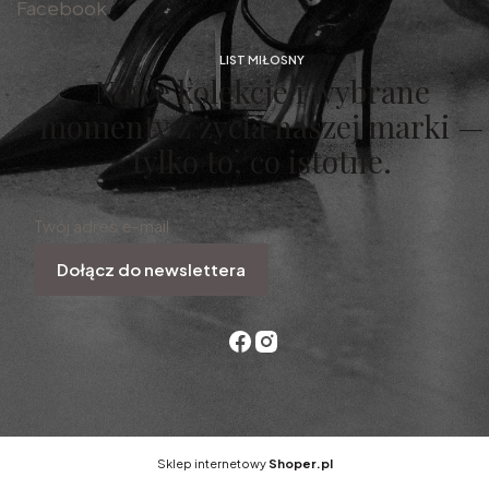
Facebook
LIST MIŁOSNY
Nowe kolekcje i wybrane
momenty z życia naszej marki —
tylko to, co istotne.
Twój adres e-mail
Dołącz do newslettera
Sklep internetowy
Shoper.pl