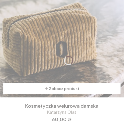
Zobacz produkt
Kosmetyczka welurowa damska
Katarzyna Olas
Cena
60,00 zł