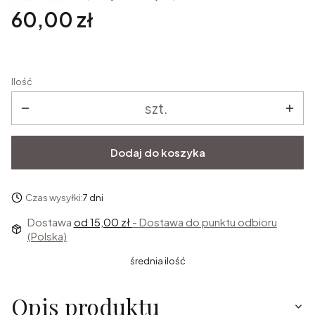
Cena
60,00 zł
Ilość
szt.
Dodaj do koszyka
Czas wysyłki:
7 dni
Dostawa
od 15,00 zł
- Dostawa do punktu odbioru
(Polska)
średnia ilość
Opis produktu