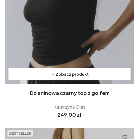
Zobacz produkt
Dzianinowa czarny top z golfem
Katarzyna Olas
Cena
249,00 zł
BESTSELLER