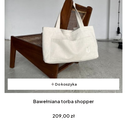
Do koszyka
Bawełniana torba shopper
Cena
209,00 zł