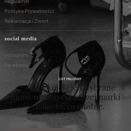
Regulamin
Polityka Prywatności
Reklamacja i Zwrot
social media
Instagram
Facebook
LIST MIŁOSNY
Nowe kolekcje i wybrane
momenty z życia naszej marki —
tylko to, co istotne.
Twój adres e-mail