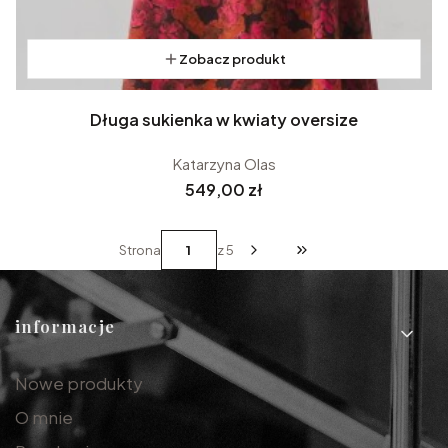
Zobacz produkt
Długa sukienka w kwiaty oversize
Katarzyna Olas
Cena
549,00 zł
Strona
z 5
Przejdź do ostatniej st
Linki w stopce
informacje
Nowe produkty
O mnie