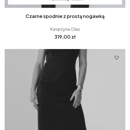
Czarne spodnie z prostą nogawką
Katarzyna Olas
Cena
319,00 zł