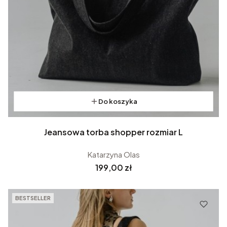
Do koszyka
Jeansowa torba shopper rozmiar L
Katarzyna Olas
Cena
199,00 zł
BESTSELLER