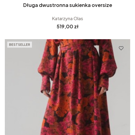
Długa dwustronna sukienka oversize
Katarzyna Olas
Cena
519,00 zł
BESTSELLER