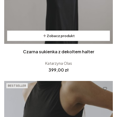
Zobacz produkt
Czarna sukienka z dekoltem halter
Katarzyna Olas
Cena
399,00 zł
BESTSELLER