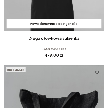
Powiadom mnie o dostępności
Zobacz produkt
Długa ołówkowa sukienka
Katarzyna Olas
Cena
479,00 zł
BESTSELLER