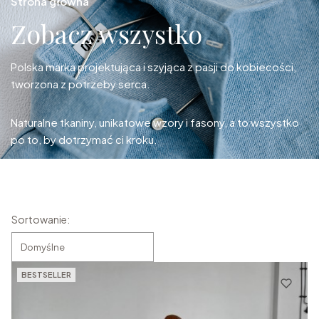
Strona główna
Zobacz wszystko
Polska marka projektująca i szyjąca z pasji do kobiecości,
tworzona z potrzeby serca.
Naturalne tkaniny, unikatowe wzory i fasony, a to wszystko
po to, by dotrzymać ci kroku.
Lista produktów
Sortowanie:
Domyślne
BESTSELLER