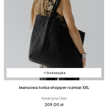
Do koszyka
Jeansowa torba shopper rozmiar XXL
Katarzyna Olas
Cena
209,00 zł