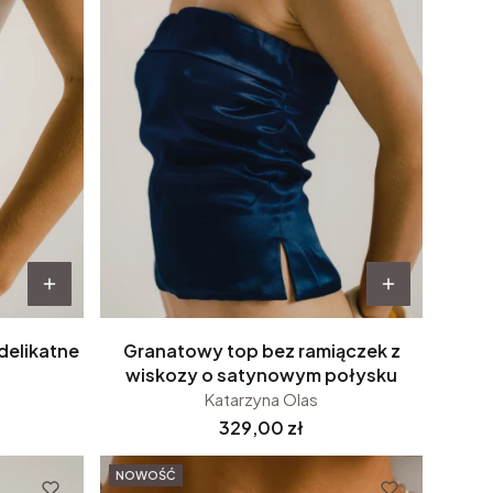
delikatne
Granatowy top bez ramiączek z
wiskozy o satynowym połysku
Katarzyna Olas
Cena
329,00 zł
NOWOŚĆ