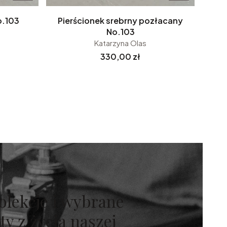
o.103
Pierścionek srebrny pozłacany
No.103
Katarzyna Olas
Cena
330,00 zł
ej strony z produktami
olekcje i wybrane
y z życia naszej