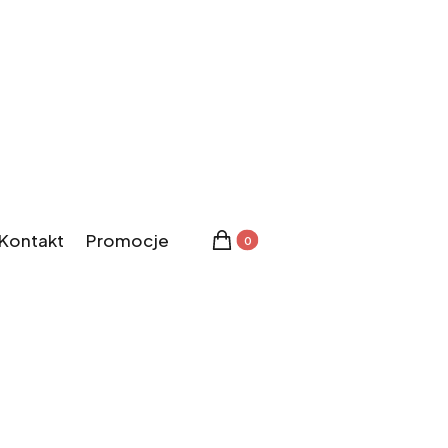
DARMOWA DOSTAWA PRZY ZAKUPACH OD 700 PLN
Kontakt
Promocje
Produkty w koszyku: 0. Zobacz 
Koszyk